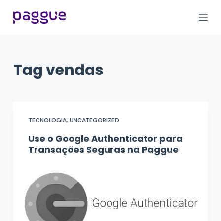
P
u
l
a
r
Tag
vendas
p
a
r
a
TECNOLOGIA
,
UNCATEGORIZED
o
Use o Google Authenticator para
c
Transações Seguras na Paggue
o
n
t
e
ú
d